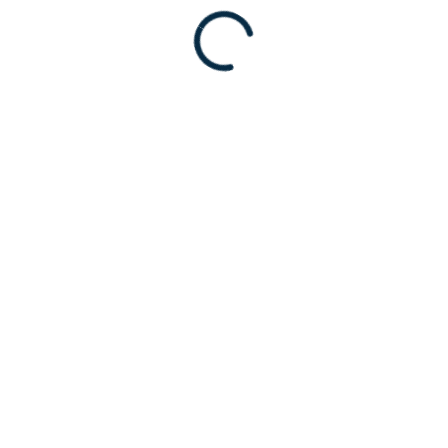
nt sur la gestion de la diversité culturelle
. Cela peut inclure 
le et la formation sur les normes éthiques et les pratiques équita
NGUE ET DE LA COMMUNI
nication des candidats, en tenant compte des nuances culturel
ironnement de travail et avec les clients locaux.
RSITÉ ET DE L'INCLUSI